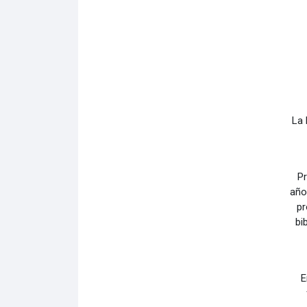
La 
Pr
año
pr
bi
E