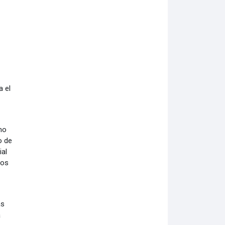
a el
smo
o de
ial
los
as
a